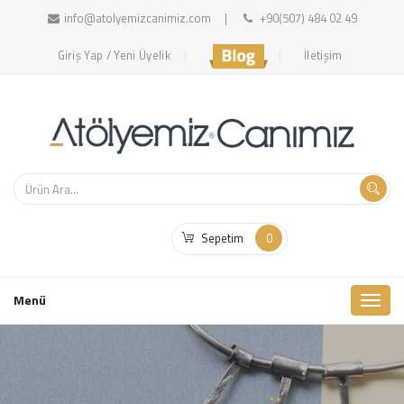
info@atolyemizcanimiz.com
+90(507) 484 02 49
Giriş Yap / Yeni Üyelik
İletişim
Sepetim
0
Toggl
Menü
naviga