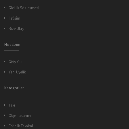
Gi̇zli̇li̇k Sözleşmesi̇
İleti̇şi̇m
Bi̇ze Ulaşın
Hesabım
Giriş Yap
Yeni Üyelik
Kategori̇ler
Takı
Obje Tasarımı
Etki̇nli̇k Takvi̇mi̇