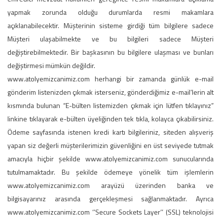
yapmak zorunda olduğu durumlarda resmi makamlara
açıklanabilecektir. Müşterinin sisteme girdiği tüm bilgilere sadece
Müşteri ulaşabilmekte ve bu bilgileri sadece Müşteri
değiştirebilmektedir. Bir başkasının bu bilgilere ulaşması ve bunları
değiştirmesi mümkün değildir.
www.atolyemizcanimiz.com herhangi bir zamanda günlük e-mail
gönderim listenizden çıkmak isterseniz, gönderdiğimiz e-mail’lerin alt
kısmında bulunan “E-bülten listemizden çıkmak için lütfen tıklayınız”
linkine tıklayarak e-bülten üyeliğinden tek tıkla, kolayca çıkabilirsiniz.
Ödeme sayfasında istenen kredi kartı bilgileriniz, siteden alışveriş
yapan siz değerli müşterilerimizin güvenliğini en üst seviyede tutmak
amacıyla hiçbir şekilde www.atolyemizcanimiz.com sunucularında
tutulmamaktadır. Bu şekilde ödemeye yönelik tüm işlemlerin
www.atolyemizcanimiz.com arayüzü üzerinden banka ve
bilgisayarınız arasında gerçekleşmesi sağlanmaktadır. Ayrıca
www.atolyemizcanimiz.com ‘’Secure Sockets Layer’’ (SSL) teknolojisi