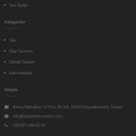
Yeni Üyelik
Kategori̇ler
Takı
Obje Tasarımı
Etki̇nli̇k Takvi̇mi̇
İndi̇ri̇mdeki̇ler
İleti̇şi̇m
Aksoy Mahallesi, 1775/4. Sk. 5/A, 35530 Karşıyaka/İzmir, Türkiye
info@atolyemizcanimiz.com
+90(507) 484 02 49