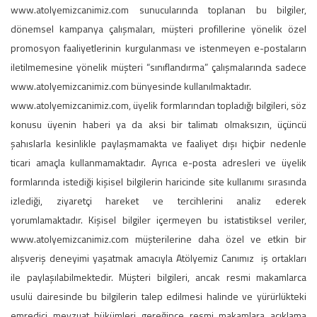
www.atolyemizcanimiz.com sunucularında toplanan bu bilgiler,
dönemsel kampanya çalışmaları, müşteri profillerine yönelik özel
promosyon faaliyetlerinin kurgulanması ve istenmeyen e-postaların
iletilmemesine yönelik müşteri “sınıflandırma” çalışmalarında sadece
www.atolyemizcanimiz.com bünyesinde kullanılmaktadır.
www.atolyemizcanimiz.com, üyelik formlarından topladığı bilgileri, söz
konusu üyenin haberi ya da aksi bir talimatı olmaksızın, üçüncü
şahıslarla kesinlikle paylaşmamakta ve faaliyet dışı hiçbir nedenle
ticari amaçla kullanmamaktadır. Ayrıca e-posta adresleri ve üyelik
formlarında istediği kişisel bilgilerin haricinde site kullanımı sırasında
izlediği, ziyaretçi hareket ve tercihlerini analiz ederek
yorumlamaktadır. Kişisel bilgiler içermeyen bu istatistiksel veriler,
www.atolyemizcanimiz.com müşterilerine daha özel ve etkin bir
alışveriş deneyimi yaşatmak amacıyla Atölyemiz Canımız iş ortakları
ile paylaşılabilmektedir. Müşteri bilgileri, ancak resmi makamlarca
usulü dairesinde bu bilgilerin talep edilmesi halinde ve yürürlükteki
emredici mevzuat hükümleri gereğince resmi makamlara açıklama