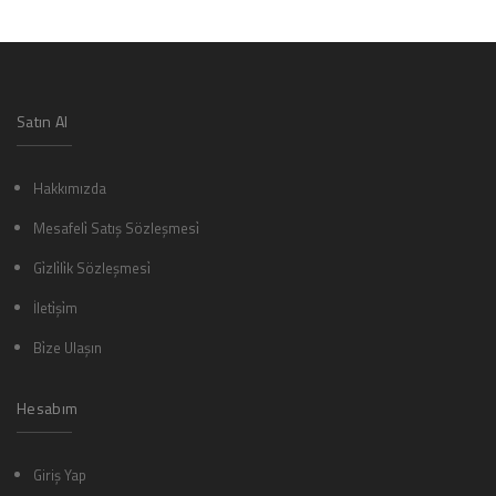
Satın Al
Hakkımızda
Mesafeli̇ Satış Sözleşmesi̇
Gi̇zli̇li̇k Sözleşmesi̇
İleti̇şi̇m
Bi̇ze Ulaşın
Hesabım
Giriş Yap