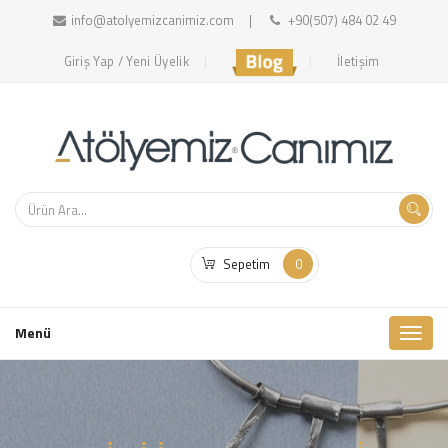
info@atolyemizcanimiz.com
+90(507) 484 02 49
Giriş Yap / Yeni Üyelik
İletişim
Sepetim
0
Toggl
Menü
naviga