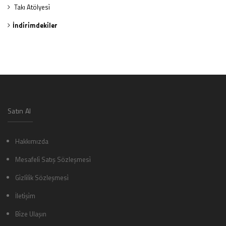
Takı Atölyesi̇
İndi̇ri̇mdeki̇ler
Satın Al
Hakkımızda
Mesafeli̇ Satış Sözleşmesi̇
Gi̇zli̇li̇k Sözleşmesi̇
İleti̇şi̇m
Bi̇ze Ulaşın