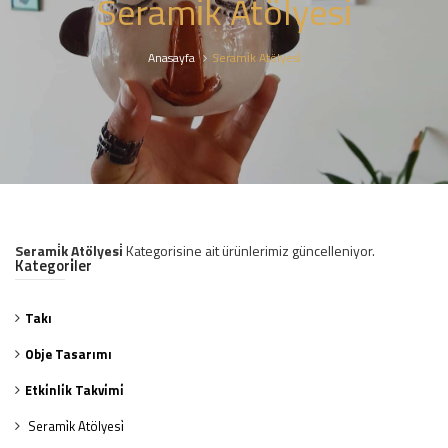
Serami̇k Atölyesi̇
Anasayfa
Serami̇k Atölyesi̇
Serami̇k Atölyesi̇
Kategorisine ait ürünlerimiz güncelleniyor.
Kategori̇ler
Takı
Obje Tasarımı
Etki̇nli̇k Takvi̇mi̇
Serami̇k Atölyesi̇