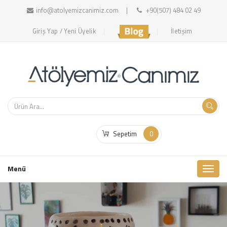
info@atolyemizcanimiz.com
+90(507) 484 02 49
Giriş Yap / Yeni Üyelik
İletişim
Sepetim
0
Toggl
Menü
naviga