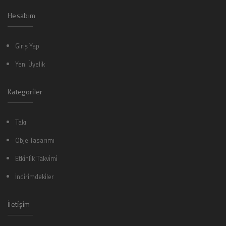
Hesabım
Giriş Yap
Yeni Üyelik
Kategori̇ler
Takı
Obje Tasarımı
Etki̇nli̇k Takvi̇mi̇
İndi̇ri̇mdeki̇ler
İleti̇şi̇m